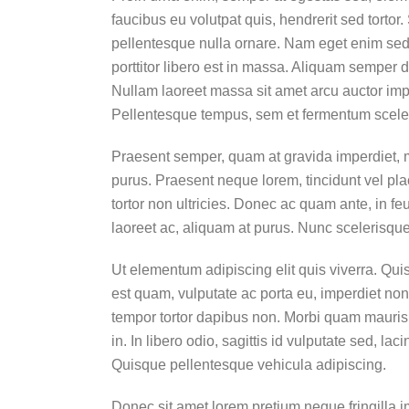
faucibus eu volutpat quis, hendrerit sed tortor
pellentesque nulla ornare. Nam eget enim sed 
porttitor libero est in massa. Aliquam semper d
Nullam laoreet massa sit amet arcu auctor imp
Pellentesque tempus, sem et fermentum sceler
Praesent semper, quam at gravida imperdiet, m
purus. Praesent neque lorem, tincidunt vel plac
tortor non ultricies. Donec ac quam ante, in f
laoreet ac, aliquam at purus. Nunc scelerisque 
Ut elementum adipiscing elit quis viverra. Qu
est quam, vulputate ac porta eu, imperdiet non 
tempor tortor dapibus non. Morbi quam mauris,
in. In libero odio, sagittis id vulputate sed, 
Quisque pellentesque vehicula adipiscing.
Donec sit amet lorem pretium neque fringilla 