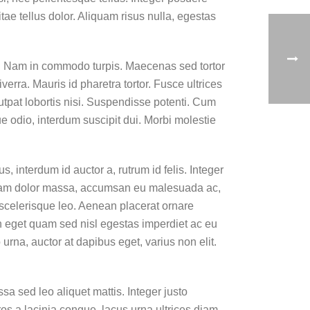
tae tellus dolor. Aliquam risus nulla, egestas
us. Nam in commodo turpis. Maecenas sed tortor
erra. Mauris id pharetra tortor. Fusce ultrices
lutpat lobortis nisi. Suspendisse potenti. Cum
e odio, interdum suscipit dui. Morbi molestie
, interdum id auctor a, rutrum id felis. Integer
Nullam dolor massa, accumsan eu malesuada ac,
t scelerisque leo. Aenean placerat ornare
In eget quam sed nisl egestas imperdiet ac eu
rna, auctor at dapibus eget, varius non elit.
sa sed leo aliquet mattis. Integer justo
os a lacinia congue, lacus urna ultrices diam,