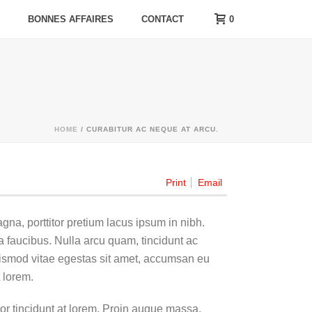
0
BONNES AFFAIRES
CONTACT
HOME
/
CURABITUR AC NEQUE AT ARCU.
Print
Email
na, porttitor pretium lacus ipsum in nibh.
 faucibus. Nulla arcu quam, tincidunt ac
uismod vitae egestas sit amet, accumsan eu
 lorem.
or tincidunt at lorem. Proin augue massa,