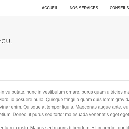
ACCUEIL
NOS SERVICES
CONSEILS
RCU.
 vulputate, nunc in vestibulum ornare, purus quam ultricies mag
bi id posuere nulla. Quisque fringilla quam quis lorem gravida
pulvinar enim. Quisque at tempor ligula. Maecenas augue ante, e
pretium. Donec ut purus sed tortor malesuada venenatis eget eget
ntum in justo. Mauris sed mauris bibendum est imperdiet porttit