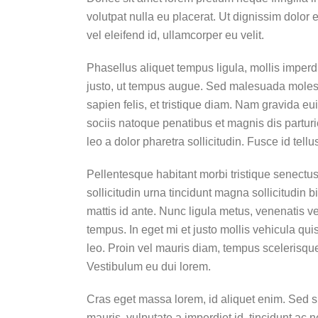
volutpat nulla eu placerat. Ut dignissim dolor 
vel eleifend id, ullamcorper eu velit.
Phasellus aliquet tempus ligula, mollis imper
justo, ut tempus augue. Sed malesuada molestie 
sapien felis, et tristique diam. Nam gravida eu
sociis natoque penatibus et magnis dis parturi
leo a dolor pharetra sollicitudin. Fusce id tell
Pellentesque habitant morbi tristique senectus 
sollicitudin urna tincidunt magna sollicitudi
mattis id ante. Nunc ligula metus, venenatis ve
tempus. In eget mi et justo mollis vehicula q
leo. Proin vel mauris diam, tempus scelerisque
Vestibulum eu dui lorem.
Cras eget massa lorem, id aliquet enim. Sed sit
mauris, vulputate a imperdiet id, tincidunt ac