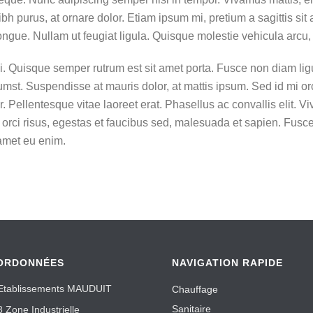
bh purus, at ornare dolor. Etiam ipsum mi, pretium a sagittis sit a
congue. Nullam ut feugiat ligula. Quisque molestie vehicula arcu, 
rci. Quisque semper rutrum est sit amet porta. Fusce non diam lig
st. Suspendisse at mauris dolor, at mattis ipsum. Sed id mi orc
 Pellentesque vitae laoreet erat. Phasellus ac convallis elit. Vi
n orci risus, egestas et faucibus sed, malesuada et sapien. Fus
 amet eu enim.
ORDONNÉES
NAVIGATION RAPIDE
Etablissements MAUDUIT
Chauffage
Sanitaire
8 Zone Industrielle