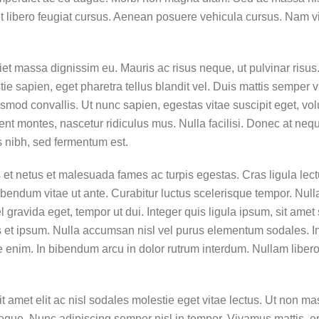
et libero feugiat cursus. Aenean posuere vehicula cursus. Nam vi
diet massa dignissim eu. Mauris ac risus neque, ut pulvinar ris
sapien, eget pharetra tellus blandit vel. Duis mattis semper viv
ismod convallis. Ut nunc sapien, egestas vitae suscipit eget, vo
ent montes, nascetur ridiculus mus. Nulla facilisi. Donec at nequ
us nibh, sed fermentum est.
et netus et malesuada fames ac turpis egestas. Cras ligula lectus
n bibendum vitae ut ante. Curabitur luctus scelerisque tempor. 
l gravida eget, tempor ut dui. Integer quis ligula ipsum, sit ame
uis et ipsum. Nulla accumsan nisl vel purus elementum sodales. 
 enim. In bibendum arcu in dolor rutrum interdum. Nullam libero u
 amet elit ac nisl sodales molestie eget vitae lectus. Ut non mas
 neque. Nunc adipiscing semper nisl in tempor. Vivamus mattis, er