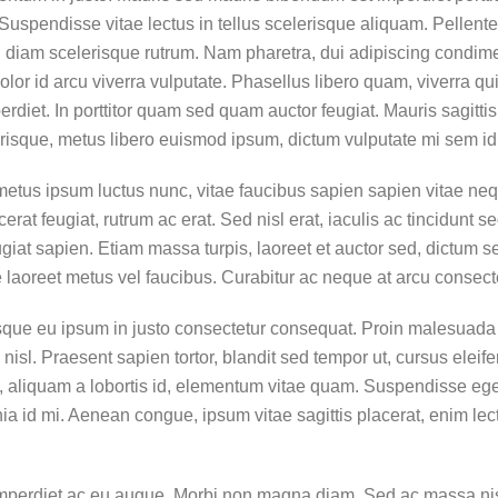
. Suspendisse vitae lectus in tellus scelerisque aliquam. Pellente
diam scelerisque rutrum. Nam pharetra, dui adipiscing condiment
olor id arcu viverra vulputate. Phasellus libero quam, viverra qu
erdiet. In porttitor quam sed quam auctor feugiat. Mauris sagitt
isque, metus libero euismod ipsum, dictum vulputate mi sem id
etus ipsum luctus nunc, vitae faucibus sapien sapien vitae neq
erat feugiat, rutrum ac erat. Sed nisl erat, iaculis ac tincidunt
eugiat sapien. Etiam massa turpis, laoreet et auctor sed, dictum
laoreet metus vel faucibus. Curabitur ac neque at arcu consectet
isque eu ipsum in justo consectetur consequat. Proin malesuada
nisl. Praesent sapien tortor, blandit sed tempor ut, cursus eleif
 aliquam a lobortis id, elementum vitae quam. Suspendisse egest
lacinia id mi. Aenean congue, ipsum vitae sagittis placerat, enim 
imperdiet ac eu augue. Morbi non magna diam. Sed ac massa nisi