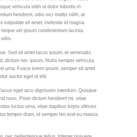
sque vehicula nibh ut dolor lobortis in
um hendrerit, odio orci mattis nibh, at
is vulputate sit amet, molestie id magna.
is neque vel ipsum condimentum lacinia.
 odio.
ue. Sed sit amet lacus ipsum, et venenatis
 sed, dictum nec ipsum. Nulla semper vehicula
 sed urna. Fusce lorem ipsum, semper sit amet
ur auctor eget id elit.
 lacus eget arcu dignissim interdum. Quisque
end nunc. Proin dictum hendrerit mi, vitae
as luctus urna, vitae dapibus turpis ultrices
lectus tempor diam, id semper leo erat eu massa.
, nec pellentesque tellus. Integer posuere