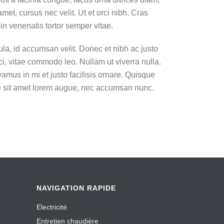
met, cursus nec velit. Ut et orci nibh. Cras
in venenatis tortor semper vitae.
ula, id accumsan velit. Donec et nibh ac justo
i, vitae commodo leo. Nullam ut viverra nulla.
vamus in mi et justo facilisis ornare. Quisque
ce sit amet lorem augue, nec accumsan nunc.
NAVIGATION RAPIDE
Electricité
Entretien chaudière