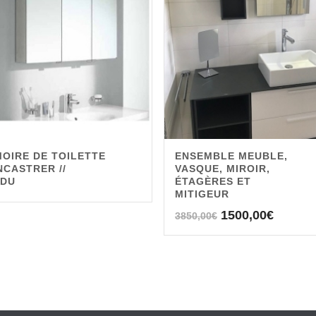
OIRE DE TOILETTE
ENSEMBLE MEUBLE,
NCASTRER //
VASQUE, MIROIR,
NDU
ÉTAGÈRES ET
MITIGEUR
Le
Le
1500,00
€
3850,00
€
prix
prix
initial
actuel
était :
est :
3850,00€.
1500,0