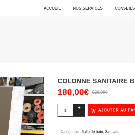
ACCUEIL
NOS SERVICES
CONSEILS
COLONNE SANITAIRE 
180,00
€
Le
Le
620,00
€
prix
prix
initial
actuel
AJOUTER AU PA
était :
est :
620,00€.
180,00€.
Catégories :
Salle de bain
,
Sanitaire