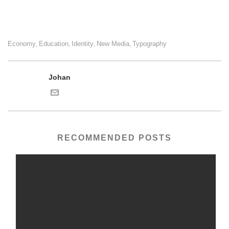
Economy
Education
Identity
New Media
Typography
,
,
,
,
Johan
RECOMMENDED POSTS