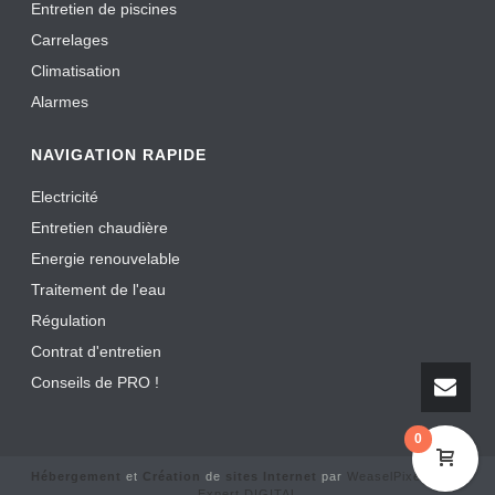
Entretien de piscines
Carrelages
Climatisation
Alarmes
NAVIGATION RAPIDE
Electricité
Entretien chaudière
Energie renouvelable
Traitement de l'eau
Régulation
Contrat d'entretien
Conseils de PRO !
0
Hébergement
et
Création
de
sites Internet
par
WeaselPixel SRL
|
Expert DIGITAL