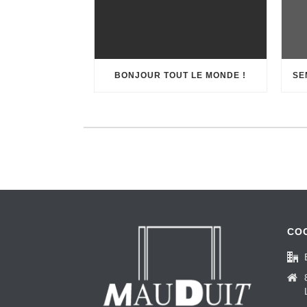
BONJOUR TOUT LE MONDE !
SE
CO